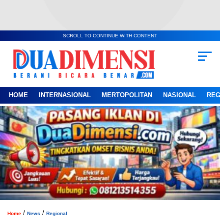
SCROLL TO CONTINUE WITH CONTENT
HOME
INTERNASIONAL
MERTOPOLITAN
NASIONAL
REG
/
/
Home
News
Regional