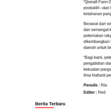
“Qomafi Farm G
produktif—dari
ketahanan pang
Berawal dari s
dari semangat 
peternakan raky
dikembangkan t
daerah untuk b
“Bagi kami, pet
pengabdian dan 
kekuatan panga
Ilma Nafianti p
Penulis :
Rla
Editor :
Red
Berita Terbaru