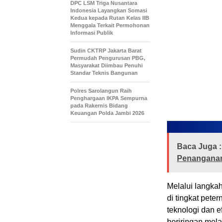
DPC LSM Triga Nusantara
Indonesia Layangkan Somasi
Kedua kepada Rutan Kelas IIB
Menggala Terkait Permohonan
Informasi Publik
Sudin CKTRP Jakarta Barat
Permudah Pengurusan PBG,
Masyarakat Diimbau Penuhi
Standar Teknis Bangunan
Polres Sarolangun Raih
Penghargaan IKPA Sempurna
pada Rakernis Bidang
Keuangan Polda Jambi 2026
Baca Juga :
Penanganan 
Melalui langkah
di tingkat pete
teknologi dan e
beriringan mela