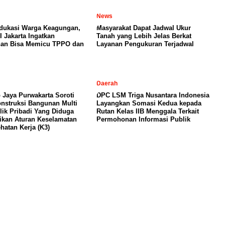
News
dukasi Warga Keagungan,
Masyarakat Dapat Jadwal Ukur
I Jakarta Ingatkan
Tanah yang Lebih Jelas Berkat
nan Bisa Memicu TPPO dan
Layanan Pengukuran Terjadwal
Daerah
 Jaya Purwakarta Soroti
DPC LSM Triga Nusantara Indonesia
nstruksi Bangunan Multi
Layangkan Somasi Kedua kepada
lik Pribadi Yang Diduga
Rutan Kelas IIB Menggala Terkait
kan Aturan Keselamatan
Permohonan Informasi Publik
hatan Kerja (K3)