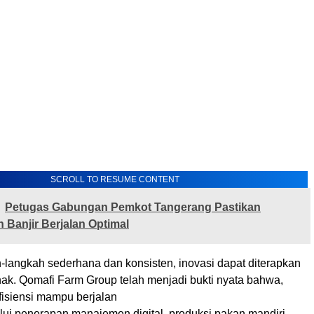
SCROLL TO RESUME CONTENT
Petugas Gabungan Pemkot Tangerang Pastikan
Banjir Berjalan Optimal
-langkah sederhana dan konsisten, inovasi dapat diterapkan
rnak. Qomafi Farm Group telah menjadi bukti nyata bahwa,
fisiensi mampu berjalan
lui penerapan manajemen digital, produksi pakan mandiri,