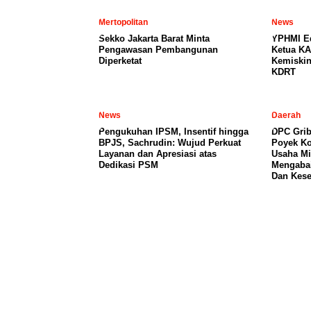
Mertopolitan
News
Sekko Jakarta Barat Minta
YPHMI E
Pengawasan Pembangunan
Ketua KA
Diperketat
Kemiski
KDRT
News
Daerah
Pengukuhan IPSM, Insentif hingga
DPC Grib
BPJS, Sachrudin: Wujud Perkuat
Poyek Ko
Layanan dan Apresiasi atas
Usaha Mi
Dedikasi PSM
Mengabai
Dan Kese