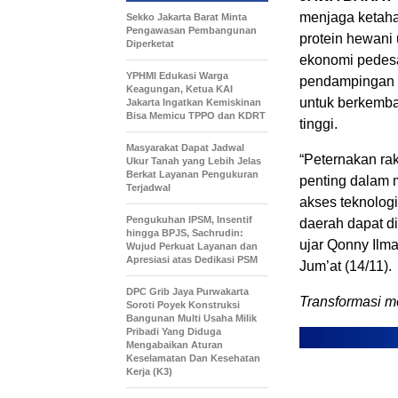
menjaga ketahan
Sekko Jakarta Barat Minta
Pengawasan Pembangunan
protein hewani
Diperketat
ekonomi pedesa
YPHMI Edukasi Warga
pendampingan b
Keagungan, Ketua KAI
untuk berkemba
Jakarta Ingatkan Kemiskinan
Bisa Memicu TPPO dan KDRT
tinggi.
Masyarakat Dapat Jadwal
“Peternakan ra
Ukur Tanah yang Lebih Jelas
Berkat Layanan Pengukuran
penting dalam 
Terjadwal
akses teknolog
Pengukuhan IPSM, Insentif
daerah dapat d
hingga BPJS, Sachrudin:
ujar Qonny Ilma
Wujud Perkuat Layanan dan
Apresiasi atas Dedikasi PSM
Jum’at (14/11).
DPC Grib Jaya Purwakarta
Transformasi m
Soroti Poyek Konstruksi
Bangunan Multi Usaha Milik
Pribadi Yang Diduga
Mengabaikan Aturan
Keselamatan Dan Kesehatan
Kerja (K3)