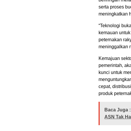
serta proses bu
meningkatkan h
“Teknologi buka
kemauan untuk 
peternakan raky
meninggalkan ni
Kemajuan sektor
pemerintah, ak
kunci untuk me
menguntungkan. 
cepat, distribu
produk peterna
Baca Juga :
ASN Tak Han