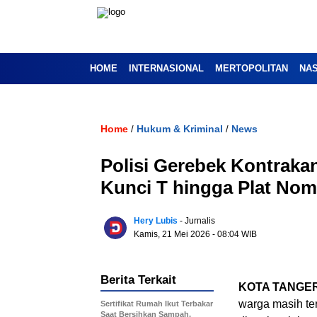
HOME
INTERNASIONAL
MERTOPOLITAN
NA
Home
Hukum & Kriminal
News
/
/
Polisi Gerebek Kontraka
Kunci T hingga Plat Nom
Hery Lubis
- Jurnalis
Kamis, 21 Mei 2026
- 08:04 WIB
Berita Terkait
KOTA TANGE
warga masih te
Sertifikat Rumah Ikut Terbakar
Saat Bersihkan Sampah,