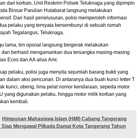
an dari korban, Unit Reskrim Polsek Teluknaga yang dipimpin
Ipda Binsar Parulian Hutabarat langsung melakukan
tensif. Dari hasil penelusuran, polisi memperoleh informasi
ua pelaku yang ternyata bersembunyi di sebuah rumah
ilayah Tegalangus, Teluknaga.
 lama, tim opsnal langsung bergerak melakukan
 dan berhasil mengamankan dua tersangka masing-masing
lias Eces dan AA alias Ami.
ap pelaku, polisi juga menyita sejumlah barang bukti yang
n dalam aksi pencurian. Di antaranya dua buah kunci letter T
ak kunci, obeng, lima pelat nomor kendaraan, sepeda motor
FU yang digunakan pelaku, hingga motor milik korban yang
nkan kembali.
Himpunan Mahasiswa Islam (HMI) Cabang Tangerang
 Siap Mengawal Pilkada Damai Kota Tangerang Tahun