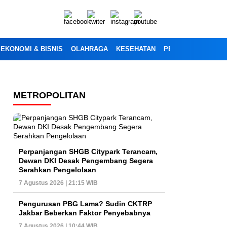
EKONOMI & BISNIS
OLAHRAGA
KESEHATAN
PENDIDIKAN
OPI
METROPOLITAN
Perpanjangan SHGB Citypark Terancam,
Dewan DKI Desak Pengembang Segera
Serahkan Pengelolaan
7 Agustus 2026 | 21:15 WIB
Pengurusan PBG Lama? Sudin CKTRP
Jakbar Beberkan Faktor Penyebabnya
7 Agustus 2026 | 10:44 WIB