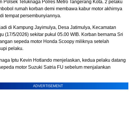
an Polsek Teluknaga Polres Metro Tangerang Kota. 2 pelaku
mbobol rumah korban demi membawa kabur motor akhirnya
i di tempat persembunyiannya.
erjadi di Kampung Jayimulya, Desa Jatimulya, Kecamatan
u (17/5/2026) sekitar pukul 05.00 WIB. Korban bernama Sri
angan sepeda motor Honda Scoopy miliknya setelah
upi pelaku.
naga Iptu Kevin Hotlando menjelaskan, kedua pelaku datang
epeda motor Suzuki Satria FU sebelum menjalankan
ADVERTISEMENT