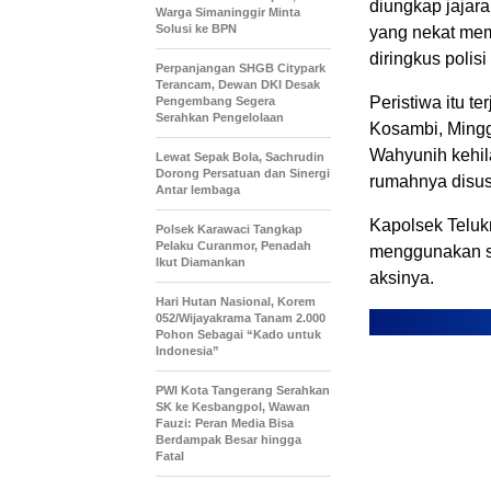
diungkap jajar
Warga Simaninggir Minta
Solusi ke BPN
yang nekat me
diringkus polis
Perpanjangan SHGB Citypark
Terancam, Dewan DKI Desak
Peristiwa itu t
Pengembang Segera
Serahkan Pengelolaan
Kosambi, Mingg
Wahyunih kehil
Lewat Sepak Bola, Sachrudin
Dorong Persatuan dan Sinergi
rumahnya disus
Antar lembaga
Kapolsek Teluk
Polsek Karawaci Tangkap
Pelaku Curanmor, Penadah
menggunakan s
Ikut Diamankan
aksinya.
Hari Hutan Nasional, Korem
052/Wijayakrama Tanam 2.000
Pohon Sebagai “Kado untuk
Indonesia”
PWI Kota Tangerang Serahkan
SK ke Kesbangpol, Wawan
Fauzi: Peran Media Bisa
Berdampak Besar hingga
Fatal