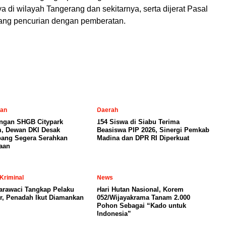
a di wilayah Tangerang dan sekitarnya, serta dijerat Pasal
ang pencurian dengan pemberatan.
l
tan
Daerah
ngan SHGB Citypark
154 Siswa di Siabu Terima
, Dewan DKI Desak
Beasiswa PIP 2026, Sinergi Pemkab
ang Segera Serahkan
Madina dan DPR RI Diperkuat
aan
Kriminal
News
arawaci Tangkap Pelaku
Hari Hutan Nasional, Korem
, Penadah Ikut Diamankan
052/Wijayakrama Tanam 2.000
Pohon Sebagai “Kado untuk
Indonesia”