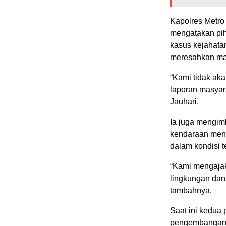
Kapolres Metro
mengatakan pih
kasus kejahata
meresahkan ma
“Kami tidak aka
laporan masyara
Jauhari.
Ia juga mengim
kendaraan men
dalam kondisi t
“Kami mengaja
lingkungan dan
tambahnya.
Saat ini kedua
pengembangan 