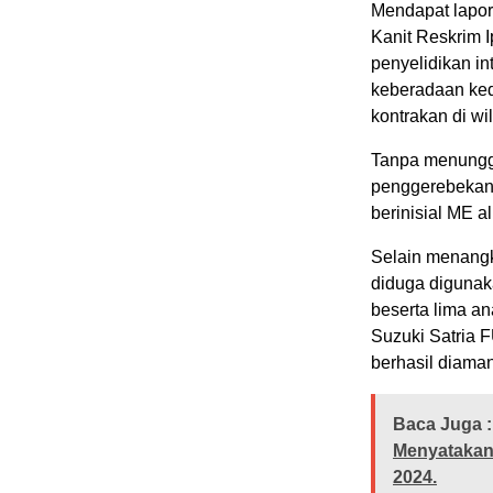
Mendapat lapor
Kanit Reskrim 
penyelidikan in
keberadaan ked
kontrakan di w
Tanpa menunggu
penggerebekan
berinisial ME a
Selain menangk
diduga digunaka
beserta lima an
Suzuki Satria 
berhasil diama
Baca Juga :
Menyatakan
2024.