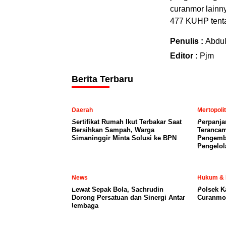
curanmor lainny
477 KUHP tent
Penulis :
Abdu
Editor :
Pjm
Berita Terbaru
Daerah
Mertopoli
Sertifikat Rumah Ikut Terbakar Saat
Perpanja
Bersihkan Sampah, Warga
Terancam
Simaninggir Minta Solusi ke BPN
Pengemb
Pengelol
News
Hukum & 
Lewat Sepak Bola, Sachrudin
Polsek K
Dorong Persatuan dan Sinergi Antar
Curanmor
lembaga