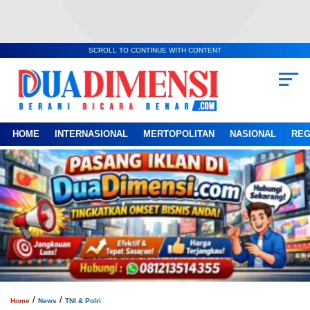
SCROLL TO CONTINUE WITH CONTENT
HOME
INTERNASIONAL
MERTOPOLITAN
NASIONAL
REG
/
/
Home
News
TNI & Polri