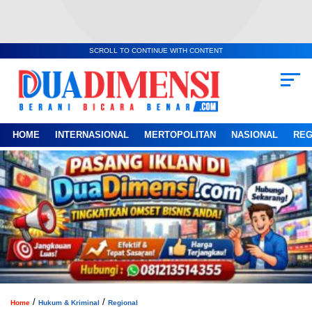
SCROLL TO CONTINUE WITH CONTENT
HOME
INTERNASIONAL
MERTOPOLITAN
NASIONAL
REG
/
/
Home
Hukum & Kriminal
Regional