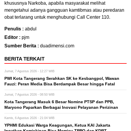
khususnya Narkoba, apabila masyarakat melihat
mengetahui adanya gangguan kamtibmas atau peredaran
obat terlarang untuk menghubungi Call Center 110.
Penulis :
abdul
Editor :
pjm
Sumber Berita :
duadimensi.com
BERITA TERKAIT
Jumat, 7 Agustus 2026 - 12:27 WIB
PWI Kota Tangerang Serahkan SK ke Kesbangpol, Wawan
Fauzi: Peran Media Bisa Berdampak Besar hingga Fatal
Jumat, 7 Agustus 2026 - 08:50 WIB
Kota Tangerang Masuk 6 Besar Nomine PTSP dan PPB,
Maryono Paparkan Berbagai Inovasi Pelayanan Perizinan
Kamis, 6 Agustus 2026 - 21:04 WIB
YPHMI Edukasi Warga Keagungan, Ketua KAI Jakarta
Ingatkan Kemiskinan Bisa Memicu TPPO dan KDRT