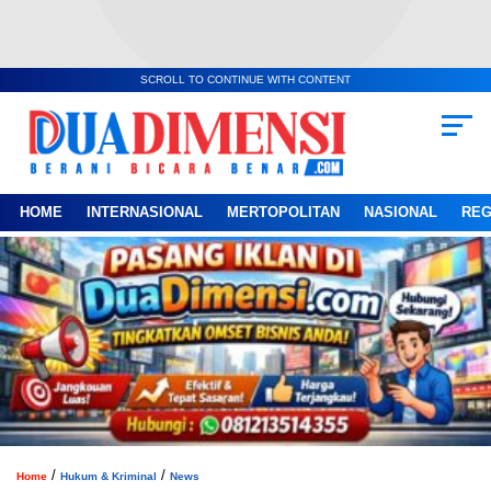
SCROLL TO CONTINUE WITH CONTENT
HOME
INTERNASIONAL
MERTOPOLITAN
NASIONAL
REG
/
/
Home
Hukum & Kriminal
News