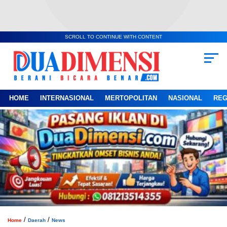
SCROLL TO CONTINUE WITH CONTENT
HOME
INTERNASIONAL
MERTOPOLITAN
NASIONAL
REG
/
/
Home
Daerah
News