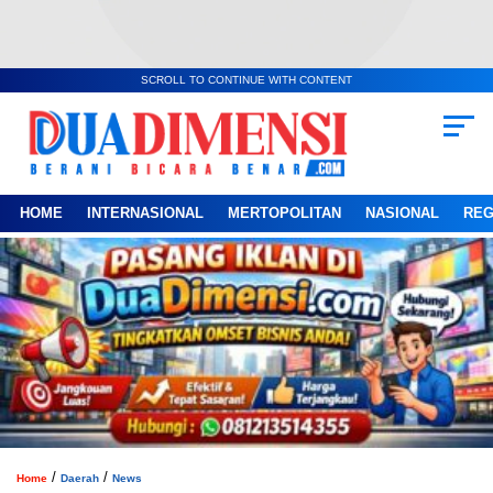
SCROLL TO CONTINUE WITH CONTENT
HOME
INTERNASIONAL
MERTOPOLITAN
NASIONAL
REG
/
/
Home
Daerah
News