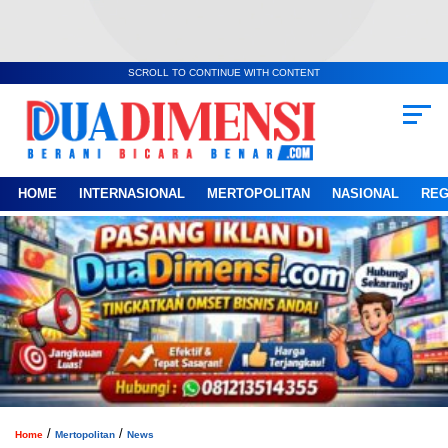
SCROLL TO CONTINUE WITH CONTENT
HOME
INTERNASIONAL
MERTOPOLITAN
NASIONAL
REG
/
/
Home
Mertopolitan
News