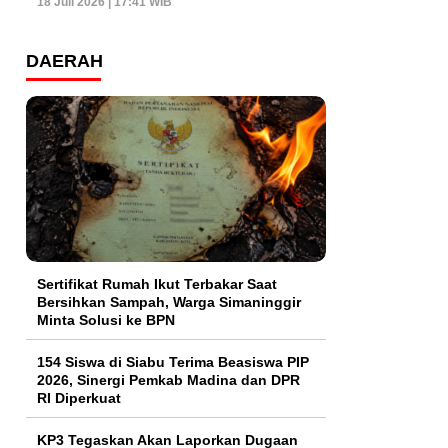
18 Juli 2026 | 17:41 WIB
DAERAH
Sertifikat Rumah Ikut Terbakar Saat
Bersihkan Sampah, Warga Simaninggir
Minta Solusi ke BPN
154 Siswa di Siabu Terima Beasiswa PIP
2026, Sinergi Pemkab Madina dan DPR
RI Diperkuat
KP3 Tegaskan Akan Laporkan Dugaan