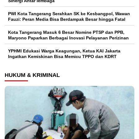
Sinergi Antar lembaga
PWI Kota Tangerang Serahkan SK ke Kesbangpol, Wawan
Fauzi: Peran Media Bisa Berdampak Besar hingga Fatal
Kota Tangerang Masuk 6 Besar Nomine PTSP dan PPB,
Maryono Paparkan Berbagai Inovasi Pelayanan Perizinan
YPHMI Edukasi Warga Keagungan, Ketua KAI Jakarta
Ingatkan Kemiskinan Bisa Memicu TPPO dan KDRT
HUKUM & KRIMINAL