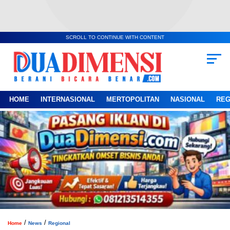
SCROLL TO CONTINUE WITH CONTENT
HOME
INTERNASIONAL
MERTOPOLITAN
NASIONAL
REG
/
/
Home
News
Regional