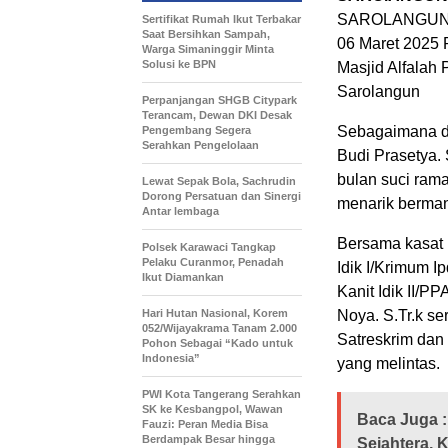
SAROLANGUN
Sertifikat Rumah Ikut Terbakar
Saat Bersihkan Sampah,
06 Maret 2025 
Warga Simaninggir Minta
Solusi ke BPN
Masjid Alfalah
Sarolangun
Perpanjangan SHGB Citypark
Terancam, Dewan DKI Desak
Sebagaimana di
Pengembang Segera
Serahkan Pengelolaan
Budi Prasetya.
bulan suci ram
Lewat Sepak Bola, Sachrudin
Dorong Persatuan dan Sinergi
menarik berman
Antar lembaga
Bersama kasat R
Polsek Karawaci Tangkap
Pelaku Curanmor, Penadah
Idik I/Krimum I
Ikut Diamankan
Kanit Idik II/PP
Hari Hutan Nasional, Korem
Noya. S.Tr.k se
052/Wijayakrama Tanam 2.000
Satreskrim dan
Pohon Sebagai “Kado untuk
Indonesia”
yang melintas.
PWI Kota Tangerang Serahkan
SK ke Kesbangpol, Wawan
Baca Juga :
Fauzi: Peran Media Bisa
Berdampak Besar hingga
Sejahtera, 