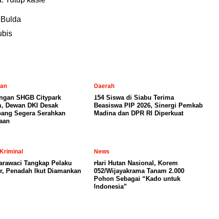
 Bulda
ubis
tan
Daerah
ngan SHGB Citypark
154 Siswa di Siabu Terima
, Dewan DKI Desak
Beasiswa PIP 2026, Sinergi Pemkab
ang Segera Serahkan
Madina dan DPR RI Diperkuat
aan
Kriminal
News
arawaci Tangkap Pelaku
Hari Hutan Nasional, Korem
, Penadah Ikut Diamankan
052/Wijayakrama Tanam 2.000
Pohon Sebagai “Kado untuk
Indonesia”