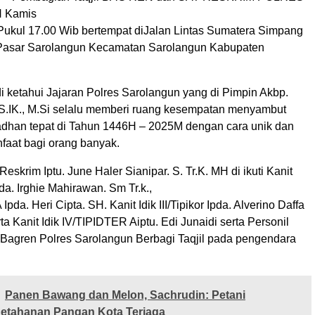
 Kamis
Pukul 17.00 Wib bertempat diJalan Lintas Sumatera Simpang
 Pasar Sarolangun Kecamatan Sarolangun Kabupaten
 ketahui Jajaran Polres Sarolangun yang di Pimpin Akbp.
 S.IK., M.Si selalu memberi ruang kesempatan menyambut
adhan tepat di Tahun 1446H – 2025M dengan cara unik dan
faat bagi orang banyak.
eskrim Iptu. June Haler Sianipar. S. Tr.K. MH di ikuti Kanit
pda. Irghie Mahirawan. Sm Tr.k.,
A Ipda. Heri Cipta. SH. Kanit Idik III/Tipikor Ipda. Alverino Daffa
rta Kanit Idik IV/TIPIDTER Aiptu. Edi Junaidi serta Personil
 Bagren Polres Sarolangun Berbagi Taqjil pada pengendara
Panen Bawang dan Melon, Sachrudin: Petani
Ketahanan Pangan Kota Terjaga