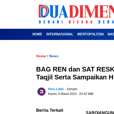
HOME
INTERNASIONAL
MERTOPOLITAN
NA
Home
News
/
BAG REN dan SAT RESKR
Taqjil Serta Sampaikan
Hery Lubis
- Jurnalis
Kamis, 6 Maret 2025
- 20:42 WIB
Berita Terkait
SAROlANGUN