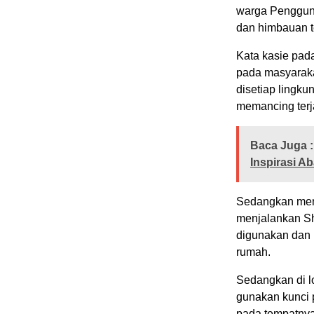
warga Pengguna
dan himbauan te
Kata kasie pad
pada masyaraka
disetiap lingk
memancing ter
Baca Juga :
Inspirasi A
Sedangkan meng
menjalankan Sho
digunakan dan 
rumah.
Sedangkan di l
gunakan kunci 
pada tempatnya