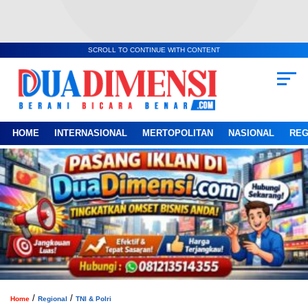
SCROLL TO CONTINUE WITH CONTENT
HOME
INTERNASIONAL
MERTOPOLITAN
NASIONAL
REG
/
/
Home
Regional
TNI & Polri