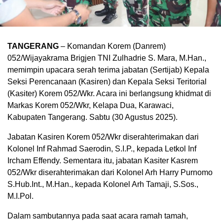
TANGERANG
– Komandan Korem (Danrem)
052/Wijayakrama Brigjen TNI Zulhadrie S. Mara, M.Han.,
memimpin upacara serah terima jabatan (Sertijab) Kepala
Seksi Perencanaan (Kasiren) dan Kepala Seksi Teritorial
(Kasiter) Korem 052/Wkr. Acara ini berlangsung khidmat di
Markas Korem 052/Wkr, Kelapa Dua, Karawaci,
Kabupaten Tangerang. Sabtu (30 Agustus 2025).
Jabatan Kasiren Korem 052/Wkr diserahterimakan dari
Kolonel Inf Rahmad Saerodin, S.I.P., kepada Letkol Inf
Ircham Effendy. Sementara itu, jabatan Kasiter Kasrem
052/Wkr diserahterimakan dari Kolonel Arh Harry Purnomo
S.Hub.Int., M.Han., kepada Kolonel Arh Tamaji, S.Sos.,
M.I.Pol.
Dalam sambutannya pada saat acara ramah tamah,