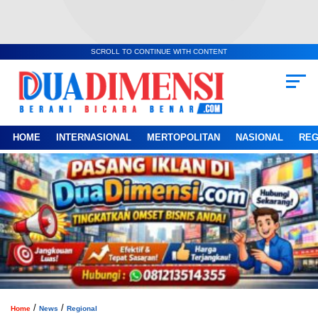
SCROLL TO CONTINUE WITH CONTENT
HOME
INTERNASIONAL
MERTOPOLITAN
NASIONAL
REG
/
/
Home
News
Regional