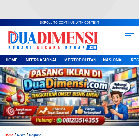
SCROLL TO CONTINUE WITH CONTENT
HOME
INTERNASIONAL
MERTOPOLITAN
NASIONAL
REG
/
/
Home
News
Regional