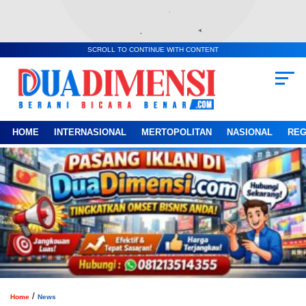
SCROLL TO CONTINUE WITH CONTENT
HOME
INTERNASIONAL
MERTOPOLITAN
NASIONAL
REG
/
Home
News