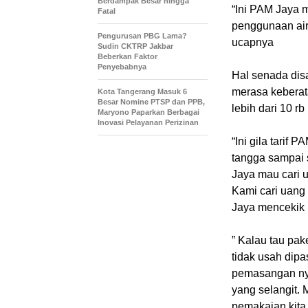
Berdampak Besar hingga
“Ini PAM Jaya 
Fatal
penggunaan air
Pengurusan PBG Lama?
ucapnya
Sudin CKTRP Jakbar
Beberkan Faktor
Penyebabnya
Hal senada dis
merasa keberat
Kota Tangerang Masuk 6
Besar Nomine PTSP dan PPB,
lebih dari 10 rb
Maryono Paparkan Berbagai
Inovasi Pelayanan Perizinan
“Ini gila tari
tangga sampai s
Jaya mau cari u
Kami cari uang
Jaya mencekik 
” Kalau tau pak
tidak usah dipa
pemasangan nya 
yang selangit. 
pemakaian kita