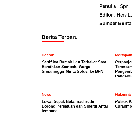
Penulis :
Spn
Editor :
Hery L
Sumber Berita
Berita Terbaru
Daerah
Mertopoli
Sertifikat Rumah Ikut Terbakar Saat
Perpanja
Bersihkan Sampah, Warga
Terancam
Simaninggir Minta Solusi ke BPN
Pengemb
Pengelol
News
Hukum & 
Lewat Sepak Bola, Sachrudin
Polsek K
Dorong Persatuan dan Sinergi Antar
Curanmor
lembaga