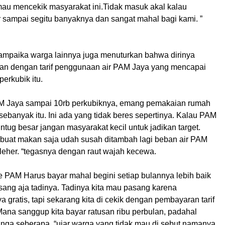
mau mencekik masyarakat ini.Tidak masuk akal kalau
 sampai segitu banyaknya dan sangat mahal bagi kami. ”
ampaika warga lainnya juga menuturkan bahwa dirinya
an dengan tarif penggunaan air PAM Jaya yang mencapai
 perkubik itu.
f PAM Jaya sampai 10rb perkubiknya, emang pemakaian rumah
ebanyak itu. Ini ada yang tidak beres sepertinya. Kalau PAM
ntug besar jangan masyarakat kecil untuk jadikan target.
 buat makan saja udah susah ditambah lagi beban air PAM
leher. “tegasnya dengan raut wajah kecewa.
e PAM Harus bayar mahal begini setiap bulannya lebih baik
sang aja tadinya. Tadinya kita mau pasang karena
gratis, tapi sekarang kita di cekik dengan pembayaran tarif
Mana sanggup kita bayar ratusan ribu perbulan, padahal
 nga seberapa. “ujar warga yang tidak mau di sebut namanya.