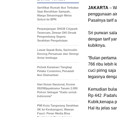
JAKARTA
– Wa
Sertifikat Rumah Ikut Terbakar
Saat Bersihkan Sampah,
penggunaan air
Warga Simaninggir Minta
Solusi ke BPN
Pasalnya tarif 
Perpanjangan SHGB Citypark
Sri purwan sal
Terancam, Dewan DKI Desak
Pengembang Segera
dengan tarif y
Serahkan Pengelolaan
kubiknya.
Lewat Sepak Bola, Sachrudin
Dorong Persatuan dan Sinergi
“Bulan pertama
Antar lembaga
766 ribu lebih 
Polsek Karawaci Tangkap
cuci piring saj
Pelaku Curanmor, Penadah
Ikut Diamankan
tegasnya denga
Hari Hutan Nasional, Korem
052/Wijayakrama Tanam 2.000
Kemudian bulan
Pohon Sebagai “Kado untuk
Rp 442 .Padaha
Indonesia”
Kubik,kenapa pa
PWI Kota Tangerang Serahkan
Hal itu jelas s
SK ke Kesbangpol, Wawan
Fauzi: Peran Media Bisa