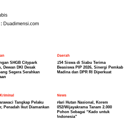
ubis
 :
Duadimensi.com
tan
Daerah
ngan SHGB Citypark
154 Siswa di Siabu Terima
, Dewan DKI Desak
Beasiswa PIP 2026, Sinergi Pemkab
ang Segera Serahkan
Madina dan DPR RI Diperkuat
aan
Kriminal
News
arawaci Tangkap Pelaku
Hari Hutan Nasional, Korem
, Penadah Ikut Diamankan
052/Wijayakrama Tanam 2.000
Pohon Sebagai “Kado untuk
Indonesia”