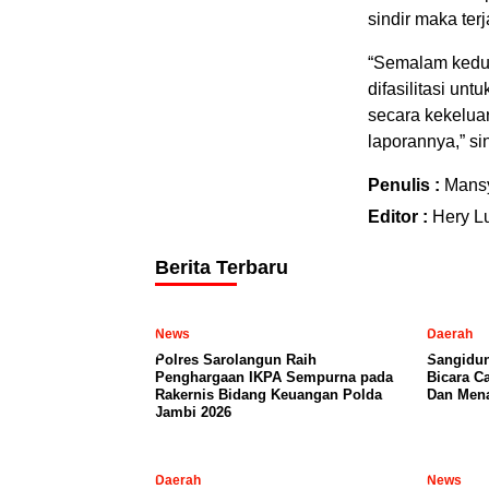
sindir maka ter
“Semalam kedua
difasilitasi un
secara kekelua
laporannya,” si
Penulis :
Mansy
Editor :
Hery L
Berita Terbaru
News
Daerah
Polres Sarolangun Raih
Sangidun
Penghargaan IKPA Sempurna pada
Bicara C
Rakernis Bidang Keuangan Polda
Dan Mena
Jambi 2026
Daerah
News