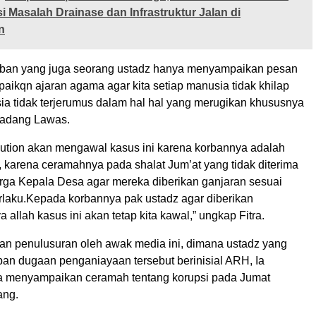
i Masalah Drainase dan Infrastruktur Jalan di
n
rban yang juga seorang ustadz hanya menyampaikan pesan
aikqn ajaran agama agar kita setiap manusia tidak khilap
sia tidak terjerumus dalam hal hal yang merugikan khususnya
Padang Lawas.
sution akan mengawal kasus ini karena korbannya adalah
, karena ceramahnya pada shalat Jum’at yang tidak diterima
arga Kepala Desa agar mereka diberikan ganjaran sesuai
laku.Kepada korbannya pak ustadz agar diberikan
a allah kasus ini akan tetap kita kawal,” ungkap Fitra.
kan penulusuran oleh awak media ini, dimana ustadz yang
an dugaan penganiayaan tersebut berinisial ARH, Ia
a menyampaikan ceramah tentang korupsi pada Jumat
ang.