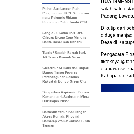
DUA DIMENSI
salah satu ust
Polres Sarolangun Raih
Penghargaan IKPA Sempurna
Padang Lawas,
pada Rakernis Bidang
Keuangan Polda Jambi 2026
Dikutip dari b
Sangidun Ketua IPJT DPC
diduga menjadi
Cilacap Bicara Cara Menulis
Desa di Kabupa
Berita Benar Dan Menarik
Tragis “Setelah Bunuh Istri,
Pengacara Fitr
AR Tewas Diamuk Masa
tiktoknya @fan
​Gubernur Al Haris dan Bupati
dianiaya selepa
Bungo Tinjau Progres
Kabupaten Pad
Pembangunan Sekolah
Rakyat di Bungo Green City
Sampaikan Aspirasi di Forum
Kemendagri, Sachrudin Minta
Dukungan Pusat
Bertahun-tahun Kehilangan
Akses Rumah, Khodijah
Berharap Walkot Jakbar Turun
Tangan