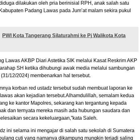
duga dilakukan oleh pria berinisial RPH, anak salah satu
 Kabupaten Padang Lawas pada Jum’at malam sekira pukul
PWI Kota Tangerang Silaturahmi ke Pj Walikota Kota
g Lawas AKBP Diari Astetika SIK melalui Kasat Reskrim AKP
arahap SH ketika dihubungi awak media melalui sambungan
a (31/12/2024) membenarkan hal tersebut.
mnya korban red ustadz tersebut sudah membuat laporan ke
lawas akan kejadian tersebut.Alhamdulillah, semalam kedua
tang ke kantor Mapolres, sekarang kan tergantung kepada
hak dan ternyata mereka masih ada hubungan saudara dan
elesaikan secara kekeluargaan,”kata Saleh.
adz ini selama ini mengajar di salah satu sekolah di Sumatera
 pulang cuti yang namanya dikampung mungkin terjadi saling