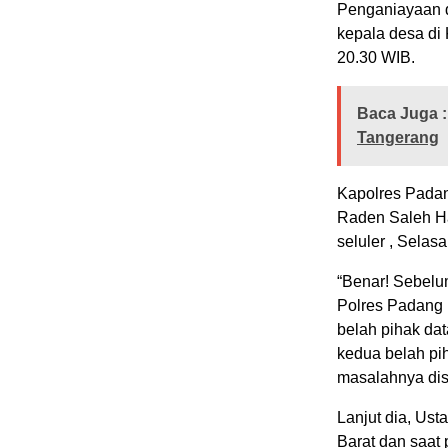
Penganiayaan di
kepala desa di
20.30 WIB.
Baca Juga :
Tangerang
Kapolres Padan
Raden Saleh H
seluler , Selas
“Benar! Sebelu
Polres Padang 
belah pihak da
kedua belah pi
masalahnya dis
Lanjut dia, Ust
Barat dan saat