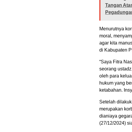
Tangan Atas
Pegadunga
Menurutnya ko
moral, menyamp
agar kita manu
di Kabupaten 
“Saya Fitra Na
seorang ustadz
oleh para kelu
hukum yang ber
ketabahan. Insy
Setelah dilaku
merupakan korb
dianiaya gegar
(27/12/2024) si