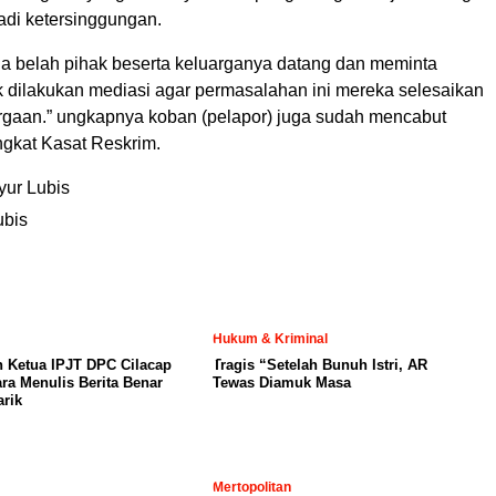
jadi ketersinggungan.
 belah pihak beserta keluarganya datang dan meminta
tuk dilakukan mediasi agar permasalahan ini mereka selesaikan
rgaan.” ungkapnya koban (pelapor) juga sudah mencabut
ngkat Kasat Reskrim.
ur Lubis
ubis
Hukum & Kriminal
 Ketua IPJT DPC Cilacap
Tragis “Setelah Bunuh Istri, AR
ara Menulis Berita Benar
Tewas Diamuk Masa
rik
Mertopolitan