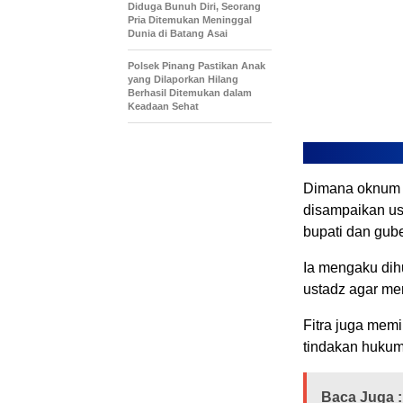
Diduga Bunuh Diri, Seorang
Pria Ditemukan Meninggal
Dunia di Batang Asai
Polsek Pinang Pastikan Anak
yang Dilaporkan Hilang
Berhasil Ditemukan dalam
Keadaan Sehat
Dimana oknum te
disampaikan ust
bupati dan gube
Ia mengaku dih
ustadz agar me
Fitra juga mem
tindakan hukum
Baca Juga :