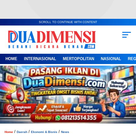
SCROLL TO CONTINUE WITH CONTENT
HOME
INTERNASIONAL
MERTOPOLITAN
NASIONAL
REG
/
/
/
Home
Daerah
Ekonomi & Bisnis
News