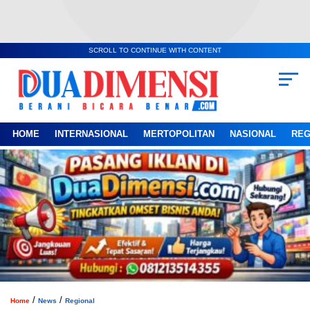
SCROLL TO CONTINUE WITH CONTENT
HOME
INTERNASIONAL
MERTOPOLITAN
NASIONAL
REG
/
/
Home
News
Regional