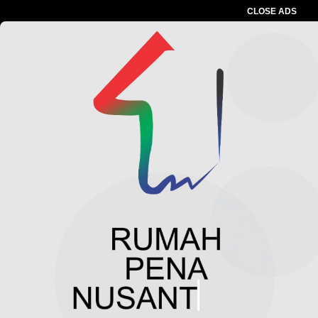
CLOSE ADS
Baca Juga :
Tidak Dibenarkan Dengan Dalih
Apapun Menghimpun Dana Dari Penerima
Manfaat Bansos BLT
Advertesment