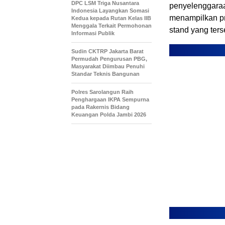
DPC LSM Triga Nusantara
penyelenggaraa
Indonesia Layangkan Somasi
menampilkan pr
Kedua kepada Rutan Kelas IIB
Menggala Terkait Permohonan
stand yang ters
Informasi Publik
Sudin CKTRP Jakarta Barat
Permudah Pengurusan PBG,
Masyarakat Diimbau Penuhi
Standar Teknis Bangunan
Polres Sarolangun Raih
Penghargaan IKPA Sempurna
pada Rakernis Bidang
Keuangan Polda Jambi 2026