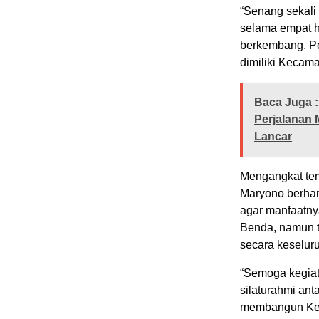
“Senang sekali
selama empat h
berkembang. Pe
dimiliki Kecam
Baca Juga :
Perjalanan 
Lancar
Mengangkat te
Maryono berhar
agar manfaatny
Benda, namun 
secara keselur
“Semoga kegiat
silaturahmi ant
membangun Kec