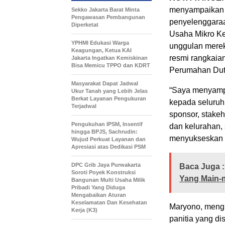
menyampaikan a
Sekko Jakarta Barat Minta
Pengawasan Pembangunan
penyelenggaraa
Diperketat
Usaha Mikro K
YPHMI Edukasi Warga
unggulan merek
Keagungan, Ketua KAI
resmi rangkaia
Jakarta Ingatkan Kemiskinan
Bisa Memicu TPPO dan KDRT
Perumahan Dut
Masyarakat Dapat Jadwal
“Saya menyampa
Ukur Tanah yang Lebih Jelas
Berkat Layanan Pengukuran
kepada seluruh 
Terjadwal
sponsor, stake
Pengukuhan IPSM, Insentif
dan kelurahan, 
hingga BPJS, Sachrudin:
menyukseskan k
Wujud Perkuat Layanan dan
Apresiasi atas Dedikasi PSM
DPC Grib Jaya Purwakarta
Baca Juga :
Soroti Poyek Konstruksi
Yang Main-
Bangunan Multi Usaha Milik
Pribadi Yang Diduga
Mengabaikan Aturan
Keselamatan Dan Kesehatan
Maryono, meng
Kerja (K3)
panitia yang d