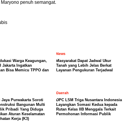
s Maryono penuh semangat.
l
ubis
News
dukasi Warga Keagungan,
Masyarakat Dapat Jadwal Ukur
I Jakarta Ingatkan
Tanah yang Lebih Jelas Berkat
nan Bisa Memicu TPPO dan
Layanan Pengukuran Terjadwal
Daerah
 Jaya Purwakarta Soroti
DPC LSM Triga Nusantara Indonesia
nstruksi Bangunan Multi
Layangkan Somasi Kedua kepada
lik Pribadi Yang Diduga
Rutan Kelas IIB Menggala Terkait
kan Aturan Keselamatan
Permohonan Informasi Publik
hatan Kerja (K3)