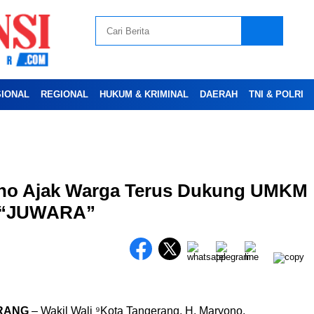
SIONAL
REGIONAL
HUKUM & KRIMINAL
DAERAH
TNI & POLRI
Advertesment
ono Ajak Warga Terus Dukung UMKM
a “JUWARA”
RANG
– Wakil Wali ⁹Kota Tangerang, H. Maryono,