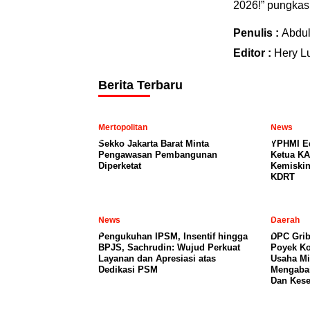
2026!” pungka
Penulis :
Abdu
Editor :
Hery L
Berita Terbaru
Mertopolitan
News
Sekko Jakarta Barat Minta
YPHMI E
Pengawasan Pembangunan
Ketua KA
Diperketat
Kemiski
KDRT
News
Daerah
Pengukuhan IPSM, Insentif hingga
DPC Grib
BPJS, Sachrudin: Wujud Perkuat
Poyek Ko
Layanan dan Apresiasi atas
Usaha Mi
Dedikasi PSM
Mengabai
Dan Kese