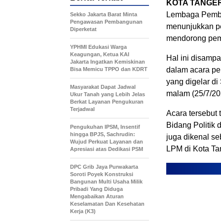
KOTA TANG
Lembaga Pembe
Sekko Jakarta Barat Minta
Pengawasan Pembangunan
menunjukkan pe
Diperketat
mendorong pemb
YPHMI Edukasi Warga
Keagungan, Ketua KAI
Hal ini disampa
Jakarta Ingatkan Kemiskinan
dalam acara pe
Bisa Memicu TPPO dan KDRT
yang digelar d
Masyarakat Dapat Jadwal
malam (25/7/20
Ukur Tanah yang Lebih Jelas
Berkat Layanan Pengukuran
Terjadwal
Acara tersebut 
Bidang Politik
Pengukuhan IPSM, Insentif
hingga BPJS, Sachrudin:
juga dikenal s
Wujud Perkuat Layanan dan
LPM di Kota Ta
Apresiasi atas Dedikasi PSM
DPC Grib Jaya Purwakarta
Soroti Poyek Konstruksi
Bangunan Multi Usaha Milik
Pribadi Yang Diduga
Mengabaikan Aturan
Keselamatan Dan Kesehatan
Kerja (K3)