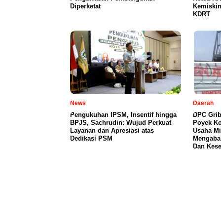
Diperketat
Kemiski
KDRT
News
Daerah
Pengukuhan IPSM, Insentif hingga
DPC Grib
BPJS, Sachrudin: Wujud Perkuat
Poyek Ko
Layanan dan Apresiasi atas
Usaha Mi
Dedikasi PSM
Mengabai
Dan Kese