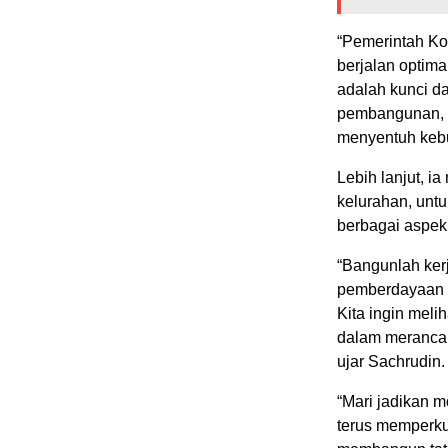
“Pemerintah Ko
berjalan optima
adalah kunci d
pembangunan, 
menyentuh kebut
Lebih lanjut, i
kelurahan, unt
berbagai aspek
“Bangunlah kerja
pemberdayaan e
Kita ingin meli
dalam merancan
ujar Sachrudin.
“Mari jadikan 
terus memperku