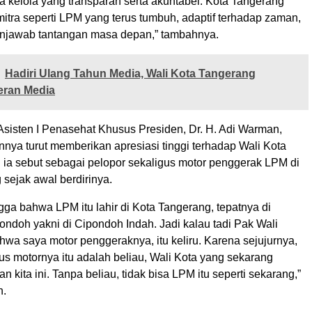
 kelola yang transparan serta akuntabel. Kota Tangerang
tra seperti LPM yang terus tumbuh, adaptif terhadap zaman,
jawab tantangan masa depan,” tambahnya.
Hadiri Ulang Tahun Media, Wali Kota Tangerang
eran Media
Asisten I Penasehat Khusus Presiden, Dr. H. Adi Warman,
nya turut memberikan apresiasi tinggi terhadap Wali Kota
 ia sebut sebagai pelopor sekaligus motor penggerak LPM di
sejak awal berdirinya.
gga bahwa LPM itu lahir di Kota Tangerang, tepatnya di
ndoh yakni di Cipondoh Indah. Jadi kalau tadi Pak Wali
wa saya motor penggeraknya, itu keliru. Karena sejujurnya,
us motornya itu adalah beliau, Wali Kota yang sekarang
n kita ini. Tanpa beliau, tidak bisa LPM itu seperti sekarang,”
n.