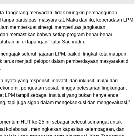
ta Tangerang menyadari, tidak mungkin pembangunan
l tanpa partisipasi masyarakat. Maka dari itu, keberadaan LPM
alam memperkuat sinergi, memperluas jangkauan
dan memastikan bahwa setiap program benar-benar
uhan riil di lapangan,” tutur Sachrudin.
a mengajak seluruh jajaran LPM, baik di tingkat kota maupun
uk terus menjadi pelopor dalam pemberdayaan masyarakat di
.
 nyata yang responsif, inovatif, dan inklusif, mulai dari
konomi, penguatan sosial, hingga pelestarian lingkungan.
hat LPM tampil sebagai institusi yang bukan hanya andal
g, tapi juga sigap dalam mengeksekusi dan mengevaluasi,”
momentum HUT ke-25 ini sebagai pelecut semangat untuk
at kolaborasi, meningkatkan kapasitas kelembagaan, dan