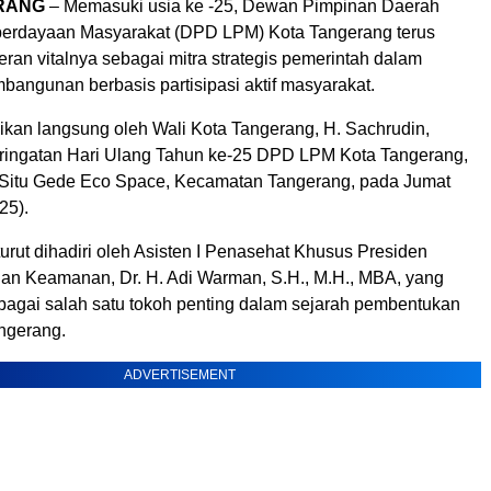
ERANG
– Memasuki usia ke -25, Dewan Pimpinan Daerah
rdayaan Masyarakat (DPD LPM) Kota Tangerang terus
ran vitalnya sebagai mitra strategis pemerintah dalam
angunan berbasis partisipasi aktif masyarakat.
ikan langsung oleh Wali Kota Tangerang, H. Sachrudin,
ringatan Hari Ulang Tahun ke-25 DPD LPM Kota Tangerang,
i Situ Gede Eco Space, Kecamatan Tangerang, pada Jumat
25).
turut dihadiri oleh Asisten I Penasehat Khusus Presiden
 dan Keamanan, Dr. H. Adi Warman, S.H., M.H., MBA, yang
ebagai salah satu tokoh penting dalam sejarah pembentukan
ngerang.
ADVERTISEMENT