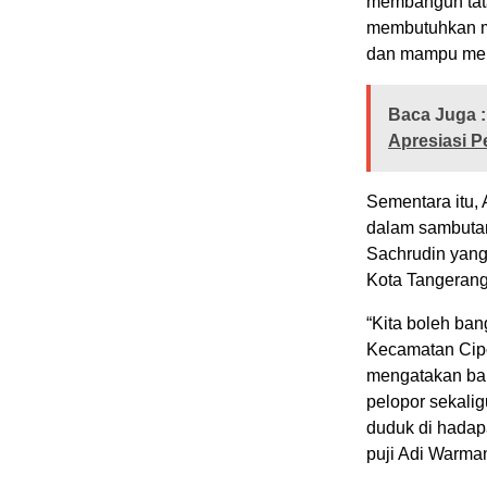
membangun tata
membutuhkan mi
dan mampu men
Baca Juga :
Apresiasi P
Sementara itu, 
dalam sambutan
Sachrudin yang
Kota Tangerang 
“Kita boleh ban
Kecamatan Cipo
mengatakan bah
pelopor sekalig
duduk di hadapa
puji Adi Warma