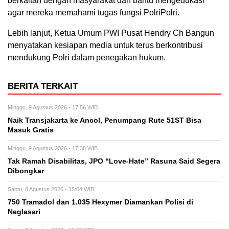
berkaitan dengan masyarakat dan bantu mengedukasi
agar mereka memahami tugas fungsi PolriPolri.
Lebih lanjut, Ketua Umum PWI Pusat Hendry Ch Bangun
menyatakan kesiapan media untuk terus berkontribusi
mendukung Polri dalam penegakan hukum.
BERITA TERKAIT
Minggu, 9 Agustus 2026 - 17:56 WIB
Naik Transjakarta ke Ancol, Penumpang Rute 51ST Bisa
Masuk Gratis
Minggu, 9 Agustus 2026 - 17:38 WIB
Tak Ramah Disabilitas, JPO “Love-Hate” Rasuna Said Segera
Dibongkar
Sabtu, 8 Agustus 2026 - 15:04 WIB
750 Tramadol dan 1.035 Hexymer Diamankan Polisi di
Neglasari