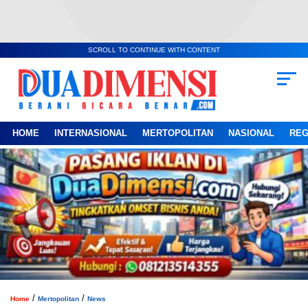
SCROLL TO CONTINUE WITH CONTENT
HOME
INTERNASIONAL
MERTOPOLITAN
NASIONAL
REG
/
/
Home
Mertopolitan
News