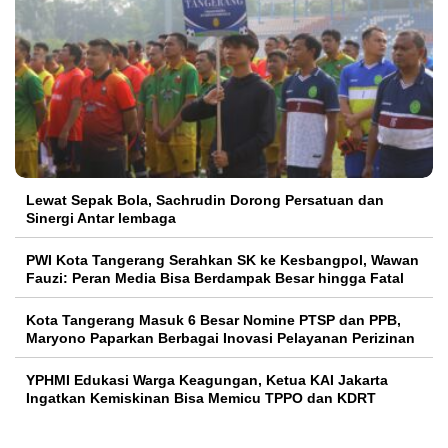
Lewat Sepak Bola, Sachrudin Dorong Persatuan dan
Sinergi Antar lembaga
PWI Kota Tangerang Serahkan SK ke Kesbangpol, Wawan
Fauzi: Peran Media Bisa Berdampak Besar hingga Fatal
Kota Tangerang Masuk 6 Besar Nomine PTSP dan PPB,
Maryono Paparkan Berbagai Inovasi Pelayanan Perizinan
YPHMI Edukasi Warga Keagungan, Ketua KAI Jakarta
Ingatkan Kemiskinan Bisa Memicu TPPO dan KDRT