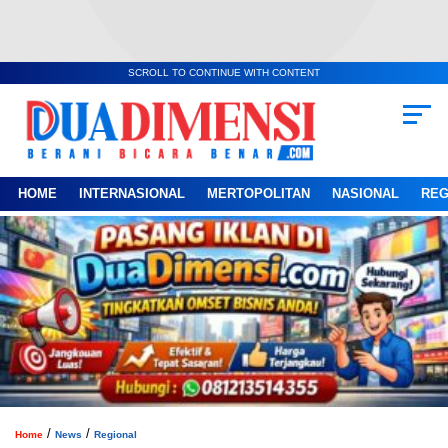
SCROLL TO CONTINUE WITH CONTENT
HOME
INTERNASIONAL
MERTOPOLITAN
NASIONAL
REG
/
/
Home
News
Regional