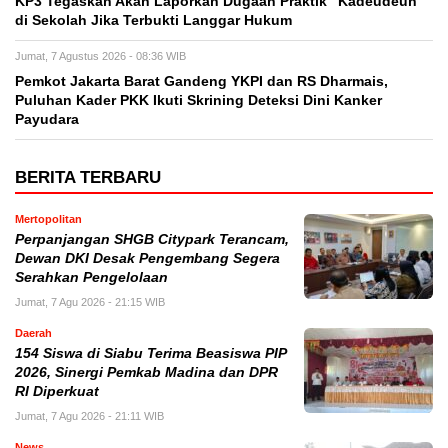
KP3 Tegaskan Akan Laporkan Dugaan Praktik “Kadeudeuh”
di Sekolah Jika Terbukti Langgar Hukum
Jumat, 7 Agustus 2026 - 08:36 WIB
Pemkot Jakarta Barat Gandeng YKPI dan RS Dharmais,
Puluhan Kader PKK Ikuti Skrining Deteksi Dini Kanker
Payudara
BERITA TERBARU
Mertopolitan
Perpanjangan SHGB Citypark Terancam,
Dewan DKI Desak Pengembang Segera
Serahkan Pengelolaan
Jumat, 7 Agu 2026 - 21:15 WIB
Daerah
154 Siswa di Siabu Terima Beasiswa PIP
2026, Sinergi Pemkab Madina dan DPR
RI Diperkuat
Jumat, 7 Agu 2026 - 21:11 WIB
News