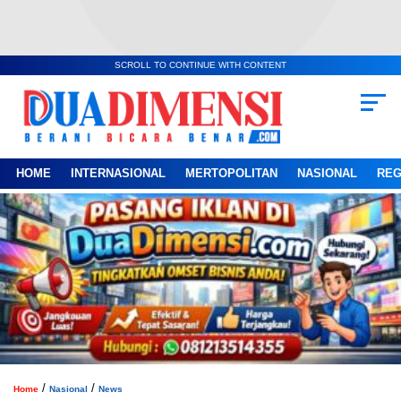
SCROLL TO CONTINUE WITH CONTENT
HOME
INTERNASIONAL
MERTOPOLITAN
NASIONAL
REG
/
/
Home
Nasional
News