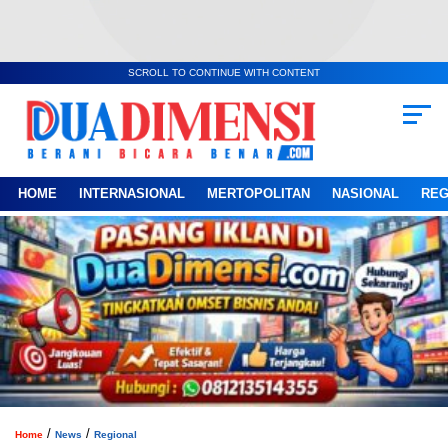
SCROLL TO CONTINUE WITH CONTENT
HOME
INTERNASIONAL
MERTOPOLITAN
NASIONAL
REG
/
/
Home
News
Regional