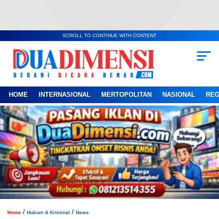
SCROLL TO CONTINUE WITH CONTENT
HOME
INTERNASIONAL
MERTOPOLITAN
NASIONAL
REG
/
/
Home
Hukum & Kriminal
News