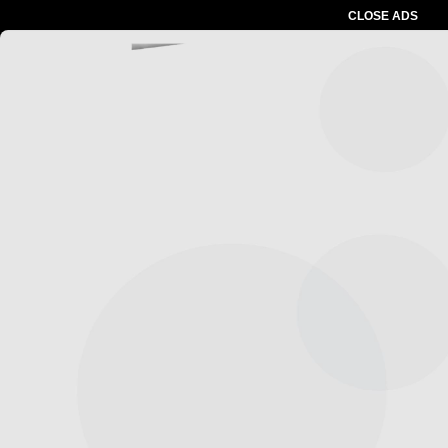
CLOSE ADS
Advertesment
Baca Juga :
Soal KUD Tani Jaya H. Hery
Sebagai Ketua KUD Akan Mengambil
Langkah Hukum