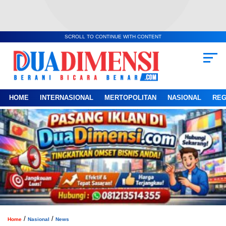
SCROLL TO CONTINUE WITH CONTENT
HOME
INTERNASIONAL
MERTOPOLITAN
NASIONAL
REG
/
/
Home
Nasional
News