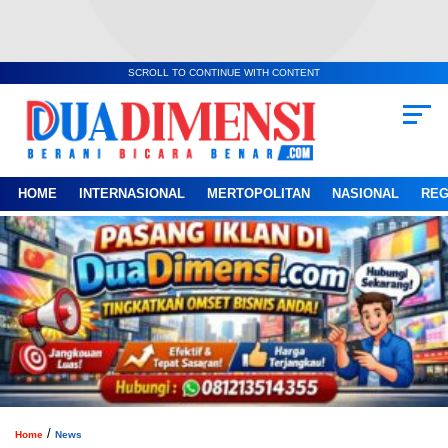
SCROLL TO CONTINUE WITH CONTENT
HOME
INTERNASIONAL
MERTOPOLITAN
NASIONAL
REG
/
Home
News