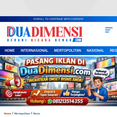
SCROLL TO CONTINUE WITH CONTENT
HOME
INTERNASIONAL
MERTOPOLITAN
NASIONAL
REG
/
/
Home
Mertopolitan
News