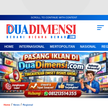
SCROLL TO CONTINUE WITH CONTENT
HOME
INTERNASIONAL
MERTOPOLITAN
NASIONAL
REG
/
/
Home
News
Regional