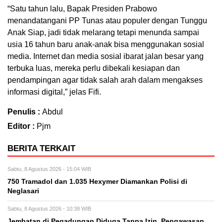
“Satu tahun lalu, Bapak Presiden Prabowo
menandatangani PP Tunas atau populer dengan Tunggu
Anak Siap, jadi tidak melarang tetapi menunda sampai
usia 16 tahun baru anak-anak bisa menggunakan sosial
media. Internet dan media sosial ibarat jalan besar yang
terbuka luas, mereka perlu dibekali kesiapan dan
pendampingan agar tidak salah arah dalam mengakses
informasi digital,” jelas Fifi.
Penulis :
Abdul
Editor :
Pjm
BERITA TERKAIT
Sabtu, 8 Agustus 2026 - 15:04 WIB
750 Tramadol dan 1.035 Hexymer Diamankan Polisi di
Neglasari
Sabtu, 8 Agustus 2026 - 10:38 WIB
Jembatan di Pegadungan Diduga Tanpa Izin, Pengawasan