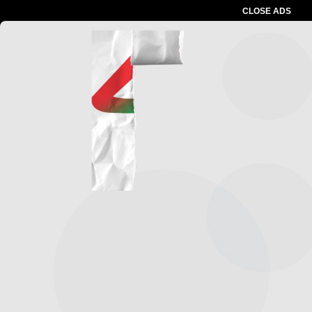
CLOSE ADS
Baca Juga :
Respon Cepat Polisi! Pelaku
Pelecehan Seksual yang Viral di Instagram
Berhasil Ditangkap
Advertesment