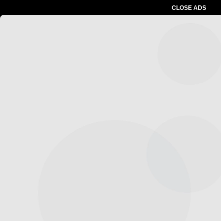
CLOSE ADS
Advertesment
Baca Juga :
Kota Tangerang Pelopor
Pelantikan DPPI Se-Banten, Maryono:
Komitmen Wujudkan Generasi Muda
Berkarakter Pancasila