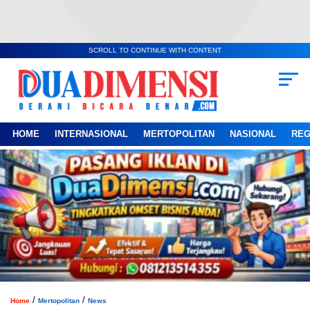
SCROLL TO CONTINUE WITH CONTENT
HOME
INTERNASIONAL
MERTOPOLITAN
NASIONAL
REG
/
/
Home
Mertopolitan
News