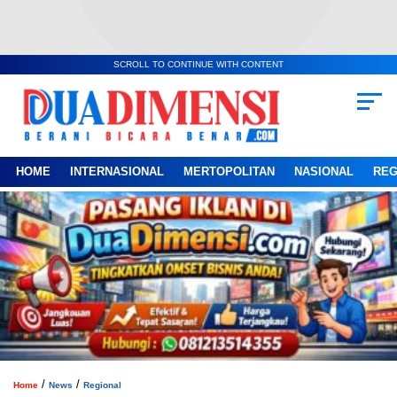
SCROLL TO CONTINUE WITH CONTENT
HOME
INTERNASIONAL
MERTOPOLITAN
NASIONAL
REG
/
/
Home
News
Regional