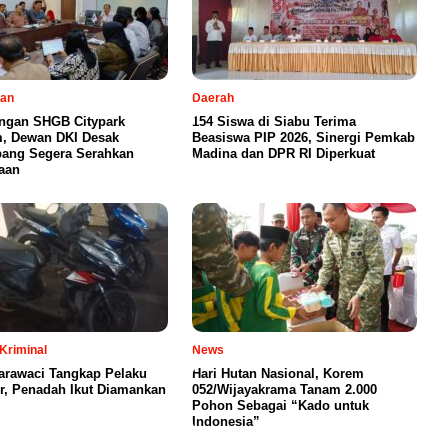
tan
Daerah
ngan SHGB Citypark
154 Siswa di Siabu Terima
, Dewan DKI Desak
Beasiswa PIP 2026, Sinergi Pemkab
ang Segera Serahkan
Madina dan DPR RI Diperkuat
aan
Kriminal
News
arawaci Tangkap Pelaku
Hari Hutan Nasional, Korem
, Penadah Ikut Diamankan
052/Wijayakrama Tanam 2.000
Pohon Sebagai “Kado untuk
Indonesia”