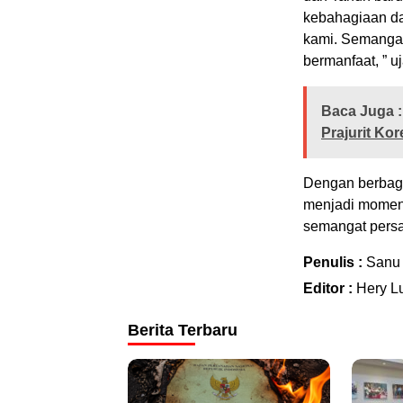
kebahagiaan dan
kami. Semangat
bermanfaat, ” u
Baca Juga :
Prajurit Ko
Dengan berbaga
menjadi momen
semangat persa
Penulis :
Sanu
Editor :
Hery L
Berita Terbaru