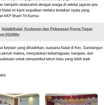
 menjalin silaturahmi dengan warga di sekitar jajaran pos
 Natal ini kami wujudkan melalui tindakan nyata yang
jar AKP Ilham Tri Kurnia
Halalbihalal, Syukuran dan Pelepasan Purna Tugas
rem 052/Wkr
i kejutan yang dihadirkan, suasana Natal di Kec. Sarolangun
 penuh makna, menyatukan kebahagiaan, harapan, dan
udaraan untuk menyambut tahun baru yang lebih baik.
ubis