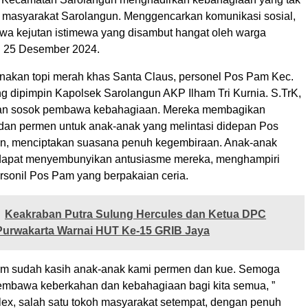
i masyarakat Sarolangun. Menggencarkan komunikasi sosial,
 kejutan istimewa yang disambut hangat oleh warga
u 25 Desember 2024.
kan topi merah khas Santa Claus, personel Pos Pam Kec.
g dipimpin Kapolsek Sarolangun AKP Ilham Tri Kurnia. S.TrK,
n sosok pembawa kebahagiaan. Mereka membagikan
, dan permen untuk anak-anak yang melintasi didepan Pos
n, menciptakan suasana penuh kegembiraan. Anak-anak
 dapat menyembunyikan antusiasme mereka, menghampiri
rsonil Pos Pam yang berpakaian ceria.
Keakraban Putra Sulung Hercules dan Ketua DPC
Purwakarta Warnai HUT Ke-15 GRIB Jaya
Om sudah kasih anak-anak kami permen dan kue. Semoga
 membawa keberkahan dan kebahagiaan bagi kita semua, ”
ex, salah satu tokoh masyarakat setempat, dengan penuh