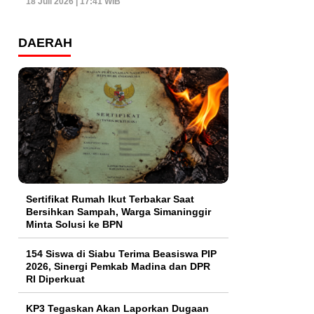
18 Juli 2026 | 17:41 WIB
DAERAH
Sertifikat Rumah Ikut Terbakar Saat
Bersihkan Sampah, Warga Simaninggir
Minta Solusi ke BPN
154 Siswa di Siabu Terima Beasiswa PIP
2026, Sinergi Pemkab Madina dan DPR
RI Diperkuat
KP3 Tegaskan Akan Laporkan Dugaan