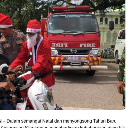
N
– Dalam semangat Natal dan menyongsong Tahun Baru
 Kecamatan Sarolangun menghadirkan kebahagiaan yang tak