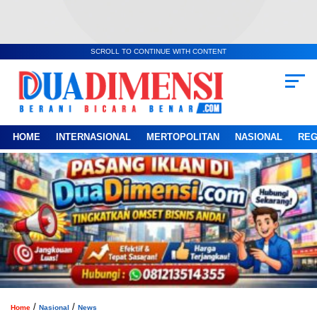
SCROLL TO CONTINUE WITH CONTENT
HOME
INTERNASIONAL
MERTOPOLITAN
NASIONAL
REG
/
/
Home
Nasional
News