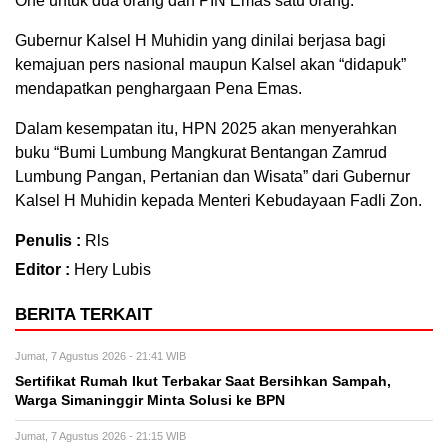
One untuk dua orang dan PIN Emas satu orang.
Gubernur Kalsel H Muhidin yang dinilai berjasa bagi
kemajuan pers nasional maupun Kalsel akan “didapuk”
mendapatkan penghargaan Pena Emas.
Dalam kesempatan itu, HPN 2025 akan menyerahkan
buku “Bumi Lumbung Mangkurat Bentangan Zamrud
Lumbung Pangan, Pertanian dan Wisata” dari Gubernur
Kalsel H Muhidin kepada Menteri Kebudayaan Fadli Zon.
Penulis :
Rls
Editor :
Hery Lubis
BERITA TERKAIT
Jumat, 7 Agustus 2026 - 21:41 WIB
Sertifikat Rumah Ikut Terbakar Saat Bersihkan Sampah,
Warga Simaninggir Minta Solusi ke BPN
Jumat, 7 Agustus 2026 - 21:15 WIB