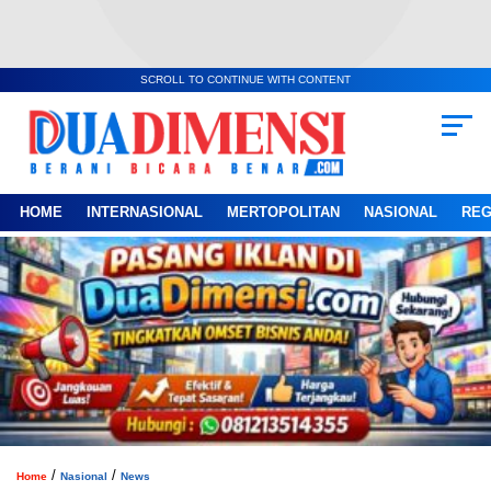
SCROLL TO CONTINUE WITH CONTENT
HOME
INTERNASIONAL
MERTOPOLITAN
NASIONAL
REG
/
/
Home
Nasional
News