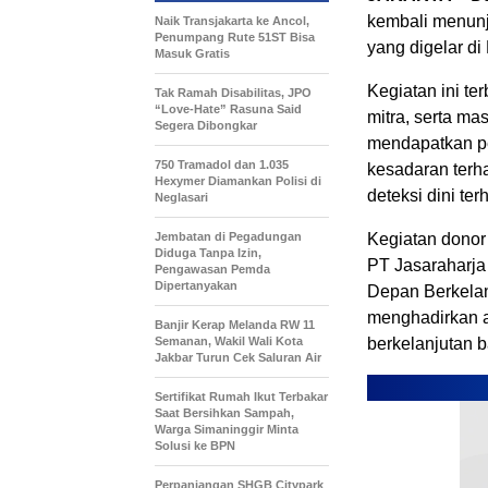
kembali menunj
Naik Transjakarta ke Ancol,
Penumpang Rute 51ST Bisa
yang digelar di
Masuk Gratis
Kegiatan ini t
Tak Ramah Disabilitas, JPO
“Love-Hate” Rasuna Said
mitra, serta ma
Segera Dibongkar
mendapatkan p
750 Tramadol dan 1.035
kesadaran terh
Hexymer Diamankan Polisi di
deteksi dini te
Neglasari
Jembatan di Pegadungan
Kegiatan donor
Diduga Tanpa Izin,
PT Jasaraharja 
Pengawasan Pemda
Dipertanyakan
Depan Berkela
menghadirkan a
Banjir Kerap Melanda RW 11
Semanan, Wakil Wali Kota
berkelanjutan b
Jakbar Turun Cek Saluran Air
Sertifikat Rumah Ikut Terbakar
Saat Bersihkan Sampah,
Warga Simaninggir Minta
Solusi ke BPN
Perpanjangan SHGB Citypark