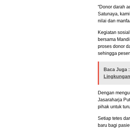
“Donor darah a
Satunaya, kami
nilai dan manfa
Kegiatan sosial
bersama Mandir
proses donor d
sehingga pesert
Baca Juga :
Lingkungan
Dengan mengusu
Jasaraharja Put
pihak untuk tur
Setiap tetes d
baru bagi pasie