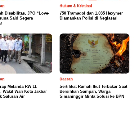
tan
Hukum & Kriminal
h Disabilitas, JPO “Love-
750 Tramadol dan 1.035 Hexymer
suna Said Segera
Diamankan Polisi di Neglasari
r
tan
Daerah
erap Melanda RW 11
Sertifikat Rumah Ikut Terbakar Saat
 Wakil Wali Kota Jakbar
Bersihkan Sampah, Warga
k Saluran Air
Simaninggir Minta Solusi ke BPN