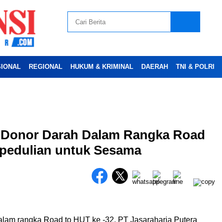
SIONAL
REGIONAL
HUKUM & KRIMINAL
DAERAH
TNI & POLRI
Advertesment
ar Donor Darah Dalam Rangka Road
Baca Juga :
Gowes Jumat Bebas Kendaraan,
pedulian untuk Sesama
Sachrudin Gencarkan Gaya Hidup Sehat dan
Cinta Lingkungan
lam rangka Road to HUT ke -32, PT Jasaraharja Putera