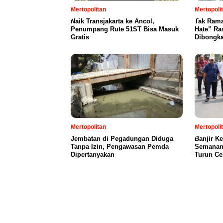
Mertopolitan
Mertopoli
Naik Transjakarta ke Ancol,
Tak Rama
Penumpang Rute 51ST Bisa Masuk
Hate” Ra
Gratis
Dibongka
Mertopolitan
Mertopoli
Jembatan di Pegadungan Diduga
Banjir K
Tanpa Izin, Pengawasan Pemda
Semanan,
Dipertanyakan
Turun Ce