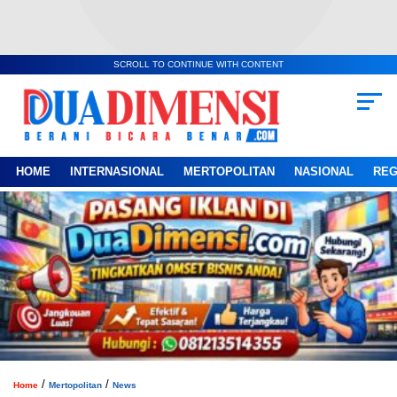
SCROLL TO CONTINUE WITH CONTENT
HOME
INTERNASIONAL
MERTOPOLITAN
NASIONAL
REG
/
/
Home
Mertopolitan
News