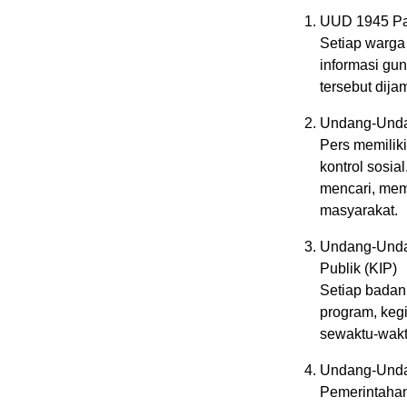
UUD 1945 Pa
Setiap warga
informasi gu
tersebut dija
Undang-Unda
Pers memiliki
kontrol sosia
mencari, mem
masyarakat.
Undang-Undan
Publik (KIP)
Setiap badan 
program, keg
sewaktu-wakt
Undang-Unda
Pemerintahan