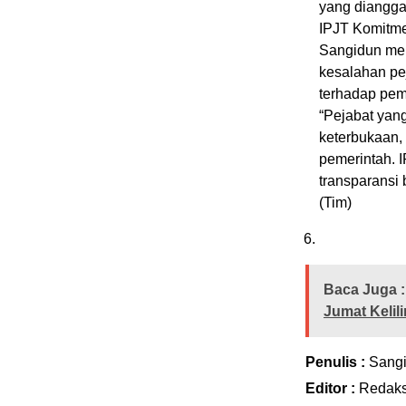
yang dianggap
IPJT Komitme
Sangidun men
kesalahan pe
terhadap pem
“Pejabat yang
keterbukaan,
pemerintah. 
transparansi 
(Tim)
Baca Juga :
Jumat Kelil
Penulis :
Sang
Editor :
Redaks