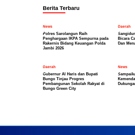
Berita Terbaru
News
Daerah
Polres Sarolangun Raih
Sangidun
Penghargaan IKPA Sempurna pada
Bicara C
Rakernis Bidang Keuangan Polda
Dan Mena
Jambi 2026
Daerah
News
​Gubernur Al Haris dan Bupati
Sampaika
Bungo Tinjau Progres
Kemendag
Pembangunan Sekolah Rakyat di
Dukunga
Bungo Green City