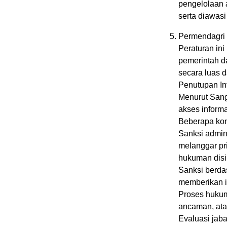
pengelolaan 
serta diawasi
Permendagri
Peraturan in
pemerintah d
secara luas d
Penutupan In
Menurut Sangi
akses informa
Beberapa kon
Sanksi admini
melanggar pri
hukuman disip
Sanksi berda
memberikan i
Proses hukum
ancaman, ata
Evaluasi jab