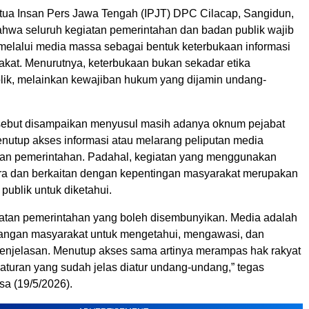
tua Insan Pers Jawa Tengah (IPJT) DPC Cilacap, Sangidun,
wa seluruh kegiatan pemerintahan dan badan publik wajib
 melalui media massa sebagai bentuk keterbukaan informasi
kat. Menurutnya, keterbukaan bukan sekadar etika
lik, melainkan kewajiban hukum yang dijamin undang-
sebut disampaikan menyusul masih adanya oknum pejabat
nutup akses informasi atau melarang peliputan media
tan pemerintahan. Padahal, kegiatan yang menggunakan
a dan berkaitan dengan kepentingan masyarakat merupakan
 publik untuk diketahui.
iatan pemerintahan yang boleh disembunyikan. Media adalah
angan masyarakat untuk mengetahui, mengawasi, dan
njelasan. Menutup akses sama artinya merampas hak rakyat
aturan yang sudah jelas diatur undang-undang,” tegas
sa (19/5/2026).