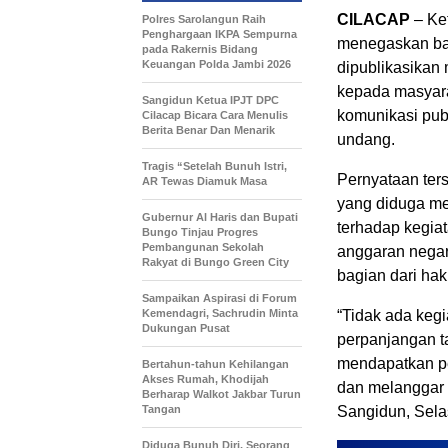
CILACAP
– Ke
Polres Sarolangun Raih
Penghargaan IKPA Sempurna
menegaskan bah
pada Rakernis Bidang
Keuangan Polda Jambi 2026
dipublikasikan
kepada masyara
Sangidun Ketua IPJT DPC
komunikasi pub
Cilacap Bicara Cara Menulis
Berita Benar Dan Menarik
undang.
Tragis “Setelah Bunuh Istri,
Pernyataan ter
AR Tewas Diamuk Masa
yang diduga me
​Gubernur Al Haris dan Bupati
terhadap kegia
Bungo Tinjau Progres
Pembangunan Sekolah
anggaran negar
Rakyat di Bungo Green City
bagian dari hak
Sampaikan Aspirasi di Forum
Kemendagri, Sachrudin Minta
“Tidak ada keg
Dukungan Pusat
perpanjangan t
mendapatkan pe
Bertahun-tahun Kehilangan
Akses Rumah, Khodijah
dan melanggar 
Berharap Walkot Jakbar Turun
Tangan
Sangidun, Sela
Diduga Bunuh Diri, Seorang