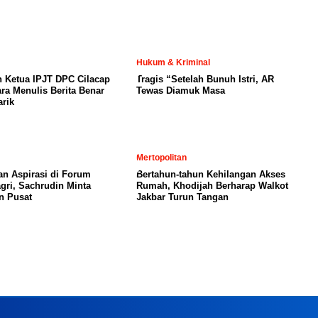
Hukum & Kriminal
 Ketua IPJT DPC Cilacap
Tragis “Setelah Bunuh Istri, AR
ara Menulis Berita Benar
Tewas Diamuk Masa
rik
Mertopolitan
n Aspirasi di Forum
Bertahun-tahun Kehilangan Akses
ri, Sachrudin Minta
Rumah, Khodijah Berharap Walkot
n Pusat
Jakbar Turun Tangan