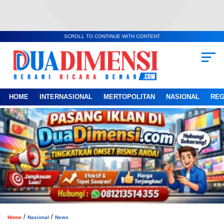
SCROLL TO CONTINUE WITH CONTENT
HOME
INTERNASIONAL
MERTOPOLITAN
NASIONAL
REG
/
/
Home
Nasional
News