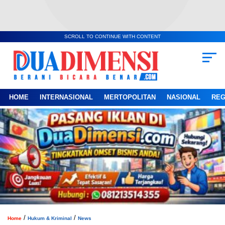
SCROLL TO CONTINUE WITH CONTENT
HOME
INTERNASIONAL
MERTOPOLITAN
NASIONAL
REG
/
/
Home
Hukum & Kriminal
News