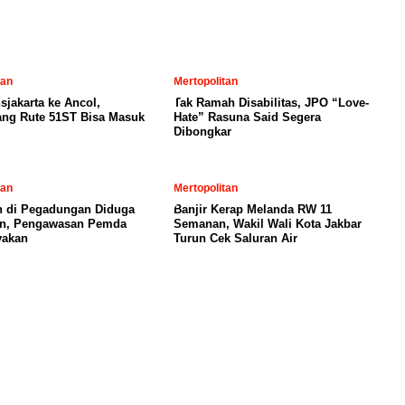
tan
Mertopolitan
sjakarta ke Ancol,
Tak Ramah Disabilitas, JPO “Love-
ng Rute 51ST Bisa Masuk
Hate” Rasuna Said Segera
Dibongkar
tan
Mertopolitan
 di Pegadungan Diduga
Banjir Kerap Melanda RW 11
in, Pengawasan Pemda
Semanan, Wakil Wali Kota Jakbar
yakan
Turun Cek Saluran Air