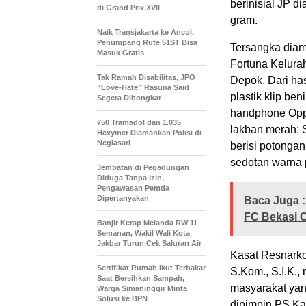
berinisial JP d
di Grand Prix XVII
gram.
Naik Transjakarta ke Ancol,
Penumpang Rute 51ST Bisa
Tersangka diam
Masuk Gratis
Fortuna Kelur
Tak Ramah Disabilitas, JPO
Depok. Dari has
“Love-Hate” Rasuna Said
plastik klip be
Segera Dibongkar
handphone Oppo;
750 Tramadol dan 1.035
lakban merah; S
Hexymer Diamankan Polisi di
Neglasari
berisi potongan
sedotan warna p
Jembatan di Pegadungan
Diduga Tanpa Izin,
Pengawasan Pemda
Dipertanyakan
Baca Juga :
FC Bekasi C
Banjir Kerap Melanda RW 11
Semanan, Wakil Wali Kota
Jakbar Turun Cek Saluran Air
Kasat Resnarko
Sertifikat Rumah Ikut Terbakar
S.Kom., S.I.K.,
Saat Bersihkan Sampah,
masyarakat yan
Warga Simaninggir Minta
Solusi ke BPN
dipimpin PS Ka