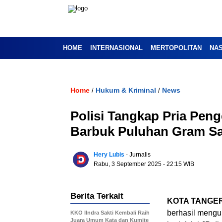
HOME
INTERNASIONAL
MERTOPOLITAN
NA
Home
Hukum & Kriminal
News
/
/
Polisi Tangkap Pria Pen
Barbuk Puluhan Gram S
Hery Lubis
- Jurnalis
Rabu, 3 September 2025
- 22:15 WIB
Berita Terkait
KOTA TANGE
berhasil mengu
KKO IIndra Sakti Kembali Raih
Juara Umum Kata dan Kumite