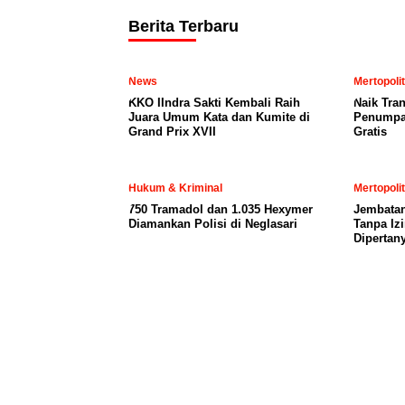
Berita Terbaru
News
Mertopoli
KKO IIndra Sakti Kembali Raih
Naik Tran
Juara Umum Kata dan Kumite di
Penumpa
Grand Prix XVII
Gratis
Hukum & Kriminal
Mertopoli
750 Tramadol dan 1.035 Hexymer
Jembatan
Diamankan Polisi di Neglasari
Tanpa Iz
Dipertan