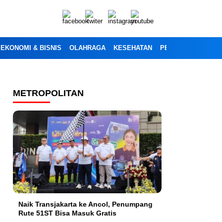
EKONOMI & BISNIS
OLAHRAGA
KESEHATAN
PENDIDIKAN
OPI
METROPOLITAN
Naik Transjakarta ke Ancol, Penumpang
Rute 51ST Bisa Masuk Gratis