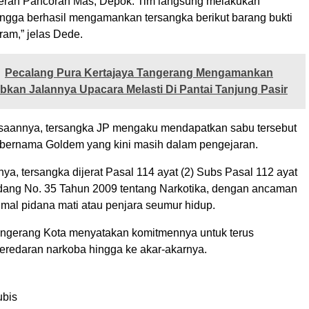
aerah Pancoran Mas, Depok. Tim langsung melakukan
ngga berhasil mengamankan tersangka berikut barang bukti
ram,” jelas Dede.
Pecalang Pura Kertajaya Tangerang Mengamankan
bkan Jalannya Upacara Melasti Di Pantai Tanjung Pasir
saannya, tersangka JP mengaku mendapatkan sabu tersebut
 bernama Goldem yang kini masih dalam pengejaran.
ya, tersangka dijerat Pasal 114 ayat (2) Subs Pasal 112 ayat
ang No. 35 Tahun 2009 tentang Narkotika, dengan ancaman
al pidana mati atau penjara seumur hidup.
angerang Kota menyatakan komitmennya untuk terus
redaran narkoba hingga ke akar-akarnya.
l
ubis