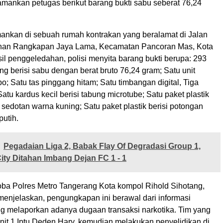
iamankan petugas berikut barang bukti sabu seberat 76,24
ankan di sebuah rumah kontrakan yang beralamat di Jalan
ahan Rangkapan Jaya Lama, Kecamatan Pancoran Mas, Kota
il penggeledahan, polisi menyita barang bukti berupa: 293
ning berisi sabu dengan berat bruto 76,24 gram; Satu unit
 Satu tas pinggang hitam; Satu timbangan digital, Tiga
atu kardus kecil berisi tabung microtube; Satu paket plastik
 sedotan warna kuning; Satu paket plastik berisi potongan
utih.
Pegadaian Liga 2, Babak Flay Of Degradasi Group 1,
ity Ditahan Imbang Dejan FC 1 - 1
ba Polres Metro Tangerang Kota kompol Rihold Sihotang,
 menjelaskan, pengungkapan ini berawal dari informasi
g melaporkan adanya dugaan transaksi narkotika. Tim yang
nit 1 Iptu Deden Hary, kemudian melakukan penyelidikan di