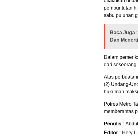
dilakukan di d
pembuntutan hi
sabu puluhan g
Baca Juga :
Dan Menerti
Dalam pemerik
dari seseorang
Atas perbuatann
(2) Undang-Und
hukuman maksim
Polres Metro T
memberantas pe
Penulis :
Abdu
Editor :
Hery L