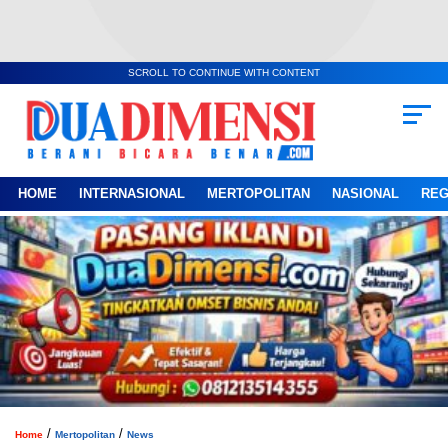
SCROLL TO CONTINUE WITH CONTENT
HOME
INTERNASIONAL
MERTOPOLITAN
NASIONAL
REG
/
/
Home
Mertopolitan
News