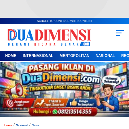
SCROLL TO CONTINUE WITH CONTENT
HOME
INTERNASIONAL
MERTOPOLITAN
NASIONAL
REG
/
/
Home
Nasional
News