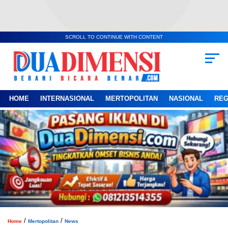
SCROLL TO CONTINUE WITH CONTENT
HOME
INTERNASIONAL
MERTOPOLITAN
NASIONAL
REG
/
/
Home
Mertopolitan
News