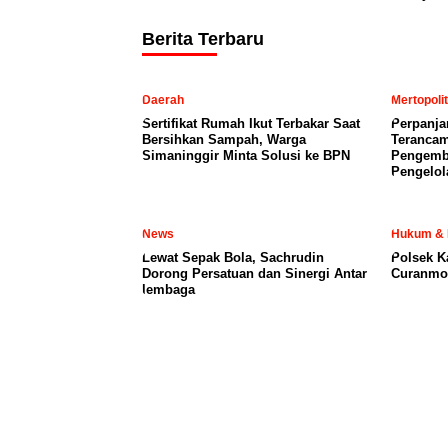
Berita Terbaru
Daerah
Mertopoli
Sertifikat Rumah Ikut Terbakar Saat
Perpanja
Bersihkan Sampah, Warga
Terancam
Simaninggir Minta Solusi ke BPN
Pengemb
Pengelol
News
Hukum & 
Lewat Sepak Bola, Sachrudin
Polsek K
Dorong Persatuan dan Sinergi Antar
Curanmor
lembaga