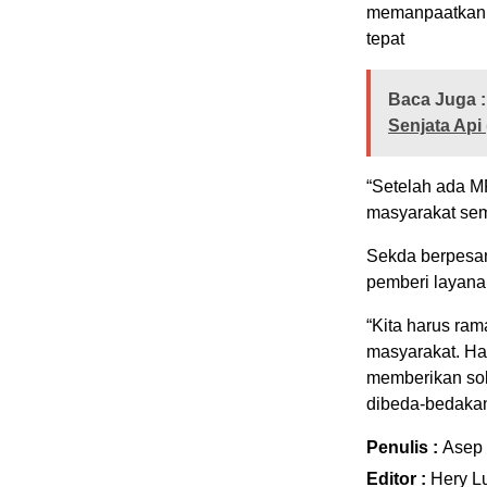
memanpaatkan 
tepat
Baca Juga :
Senjata Api
“Setelah ada M
masyarakat sem
Sekda berpesa
pemberi layana
“Kita harus ra
masyarakat. Ha
memberikan sol
dibeda-bedaka
Penulis :
Asep
Editor :
Hery L