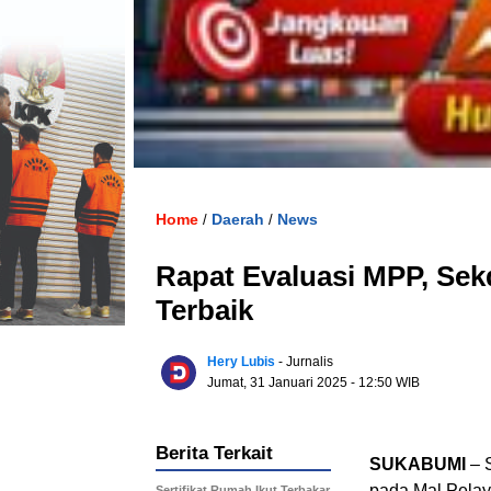
Home
Daerah
News
/
/
Rapat Evaluasi MPP, Sek
Terbaik
Hery Lubis
- Jurnalis
Jumat, 31 Januari 2025
- 12:50 WIB
Berita Terkait
SUKABUMI
– 
pada Mal Pelay
Sertifikat Rumah Ikut Terbakar