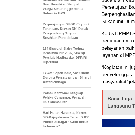
Saat Bersihkan Sampah,
Persetujuan B
Warga Simaninggir Minta
Solusi ke BPN
Berpenghasilan
Sukabumi, Juma
Perpanjangan SHGB Citypark
Terancam, Dewan DKI Desak
Kadis DPMPTSP
Pengembang Segera
Serahkan Pengelolaan
bertujuan untu
pelayanan baik
154 Siswa di Siabu Terima
Beasiswa PIP 2026, Sinergi
layanan di MP
Pemkab Madina dan DPR RI
Diperkuat
“Kegiatan ini j
Lewat Sepak Bola, Sachrudin
penyelenggara 
Dorong Persatuan dan Sinergi
masyarakat” jel
Antar lembaga
Polsek Karawaci Tangkap
Pelaku Curanmor, Penadah
Baca Juga :
Ikut Diamankan
Langsung Tu
Hari Hutan Nasional, Korem
052/Wijayakrama Tanam 2.000
Pohon Sebagai “Kado untuk
Indonesia”