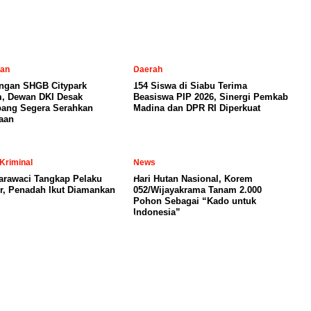
tan
Daerah
ngan SHGB Citypark
154 Siswa di Siabu Terima
, Dewan DKI Desak
Beasiswa PIP 2026, Sinergi Pemkab
ang Segera Serahkan
Madina dan DPR RI Diperkuat
aan
Kriminal
News
arawaci Tangkap Pelaku
Hari Hutan Nasional, Korem
, Penadah Ikut Diamankan
052/Wijayakrama Tanam 2.000
Pohon Sebagai “Kado untuk
Indonesia”