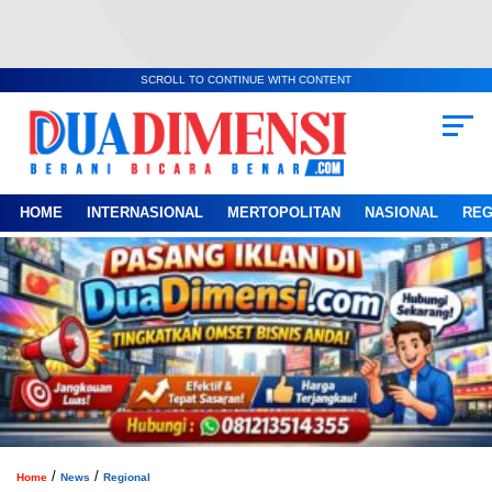
SCROLL TO CONTINUE WITH CONTENT
HOME
INTERNASIONAL
MERTOPOLITAN
NASIONAL
REG
/
/
Home
News
Regional