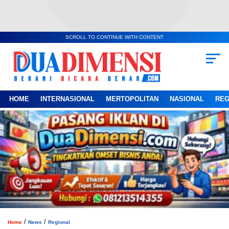
SCROLL TO CONTINUE WITH CONTENT
HOME
INTERNASIONAL
MERTOPOLITAN
NASIONAL
REG
/
/
Home
News
Regional