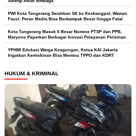
Sinergi Antar lembaga
PWI Kota Tangerang Serahkan SK ke Kesbangpol, Wawan
Fauzi: Peran Media Bisa Berdampak Besar hingga Fatal
Kota Tangerang Masuk 6 Besar Nomine PTSP dan PPB,
Maryono Paparkan Berbagai Inovasi Pelayanan Perizinan
YPHMI Edukasi Warga Keagungan, Ketua KAI Jakarta
Ingatkan Kemiskinan Bisa Memicu TPPO dan KDRT
HUKUM & KRIMINAL