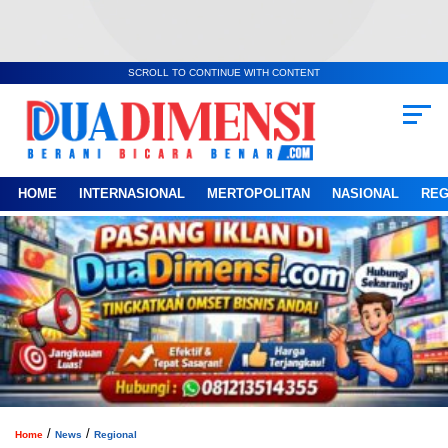
SCROLL TO CONTINUE WITH CONTENT
HOME
INTERNASIONAL
MERTOPOLITAN
NASIONAL
REG
/
/
Home
News
Regional