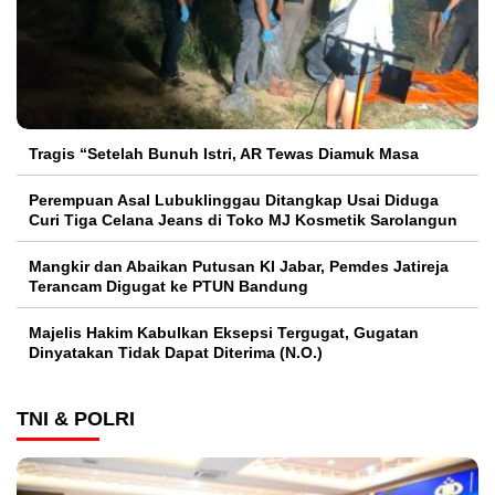
Tragis “Setelah Bunuh Istri, AR Tewas Diamuk Masa
Perempuan Asal Lubuklinggau Ditangkap Usai Diduga
Curi Tiga Celana Jeans di Toko MJ Kosmetik Sarolangun
Mangkir dan Abaikan Putusan KI Jabar, Pemdes Jatireja
Terancam Digugat ke PTUN Bandung
Majelis Hakim Kabulkan Eksepsi Tergugat, Gugatan
Dinyatakan Tidak Dapat Diterima (N.O.)
TNI & POLRI